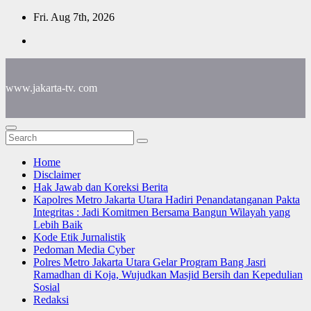
Skip
Fri. Aug 7th, 2026
to
content
www.jakarta-tv. com
Home
Disclaimer
Hak Jawab dan Koreksi Berita
Kapolres Metro Jakarta Utara Hadiri Penandatanganan Pakta
Integritas : Jadi Komitmen Bersama Bangun Wilayah yang
Lebih Baik
Kode Etik Jurnalistik
Pedoman Media Cyber
Polres Metro Jakarta Utara Gelar Program Bang Jasri
Ramadhan di Koja, Wujudkan Masjid Bersih dan Kepedulian
Sosial
Redaksi