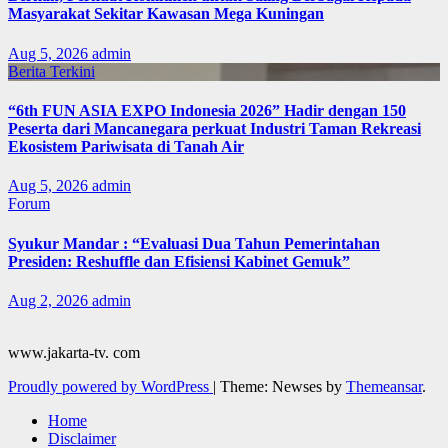
Masyarakat Sekitar Kawasan Mega Kuningan
Aug 5, 2026
admin
Berita Terkini
“6th FUN ASIA EXPO Indonesia 2026” Hadir dengan 150
Peserta dari Mancanegara perkuat Industri Taman Rekreasi
Ekosistem Pariwisata di Tanah Air
Aug 5, 2026
admin
Forum
Syukur Mandar : “Evaluasi Dua Tahun Pemerintahan
Presiden: Reshuffle dan Efisiensi Kabinet Gemuk”
Aug 2, 2026
admin
www.jakarta-tv. com
Proudly powered by WordPress
|
Theme: Newses by
Themeansar
.
Home
Disclaimer