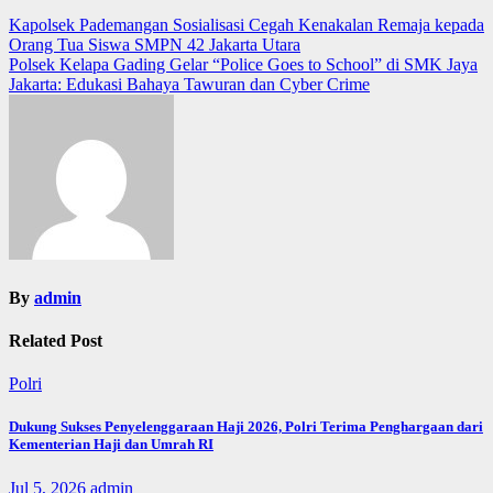
Post
Kapolsek Pademangan Sosialisasi Cegah Kenakalan Remaja kepada
Orang Tua Siswa SMPN 42 Jakarta Utara
navigation
Polsek Kelapa Gading Gelar “Police Goes to School” di SMK Jaya
Jakarta: Edukasi Bahaya Tawuran dan Cyber Crime
By
admin
Related Post
Polri
Dukung Sukses Penyelenggaraan Haji 2026, Polri Terima Penghargaan dari
Kementerian Haji dan Umrah RI
Jul 5, 2026
admin