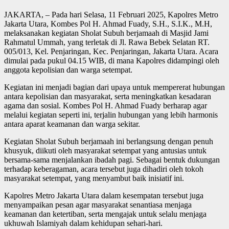
JAKARTA, – Pada hari Selasa, 11 Februari 2025, Kapolres Metro
Jakarta Utara, Kombes Pol H. Ahmad Fuady, S.H., S.I.K., M.H,
melaksanakan kegiatan Sholat Subuh berjamaah di Masjid Jami
Rahmatul Ummah, yang terletak di Jl. Rawa Bebek Selatan RT.
005/013, Kel. Penjaringan, Kec. Penjaringan, Jakarta Utara. Acara
dimulai pada pukul 04.15 WIB, di mana Kapolres didampingi oleh
anggota kepolisian dan warga setempat.
Kegiatan ini menjadi bagian dari upaya untuk mempererat hubungan
antara kepolisian dan masyarakat, serta meningkatkan kesadaran
agama dan sosial. Kombes Pol H. Ahmad Fuady berharap agar
melalui kegiatan seperti ini, terjalin hubungan yang lebih harmonis
antara aparat keamanan dan warga sekitar.
Kegiatan Sholat Subuh berjamaah ini berlangsung dengan penuh
khusyuk, diikuti oleh masyarakat setempat yang antusias untuk
bersama-sama menjalankan ibadah pagi. Sebagai bentuk dukungan
terhadap keberagaman, acara tersebut juga dihadiri oleh tokoh
masyarakat setempat, yang menyambut baik inisiatif ini.
Kapolres Metro Jakarta Utara dalam kesempatan tersebut juga
menyampaikan pesan agar masyarakat senantiasa menjaga
keamanan dan ketertiban, serta mengajak untuk selalu menjaga
ukhuwah Islamiyah dalam kehidupan sehari-hari.