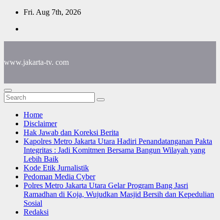
Skip
Fri. Aug 7th, 2026
to
content
www.jakarta-tv. com
Home
Disclaimer
Hak Jawab dan Koreksi Berita
Kapolres Metro Jakarta Utara Hadiri Penandatanganan Pakta
Integritas : Jadi Komitmen Bersama Bangun Wilayah yang
Lebih Baik
Kode Etik Jurnalistik
Pedoman Media Cyber
Polres Metro Jakarta Utara Gelar Program Bang Jasri
Ramadhan di Koja, Wujudkan Masjid Bersih dan Kepedulian
Sosial
Redaksi