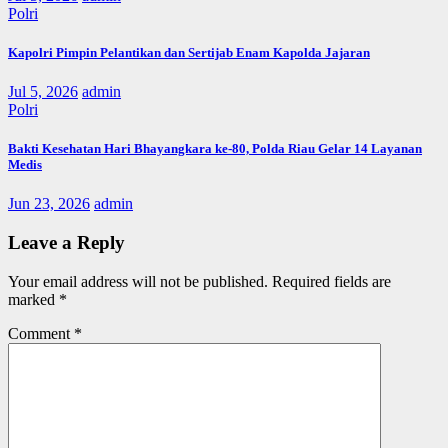
Polri
Kapolri Pimpin Pelantikan dan Sertijab Enam Kapolda Jajaran
Jul 5, 2026
admin
Polri
Bakti Kesehatan Hari Bhayangkara ke-80, Polda Riau Gelar 14 Layanan
Medis
Jun 23, 2026
admin
Leave a Reply
Your email address will not be published.
Required fields are
marked
*
Comment
*