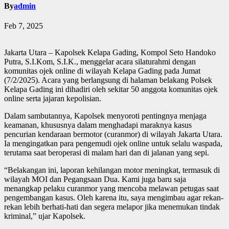
By
admin
Feb 7, 2025
Jakarta Utara – Kapolsek Kelapa Gading, Kompol Seto Handoko
Putra, S.I.Kom, S.I.K., menggelar acara silaturahmi dengan
komunitas ojek online di wilayah Kelapa Gading pada Jumat
(7/2/2025). Acara yang berlangsung di halaman belakang Polsek
Kelapa Gading ini dihadiri oleh sekitar 50 anggota komunitas ojek
online serta jajaran kepolisian.
Dalam sambutannya, Kapolsek menyoroti pentingnya menjaga
keamanan, khususnya dalam menghadapi maraknya kasus
pencurian kendaraan bermotor (curanmor) di wilayah Jakarta Utara.
Ia mengingatkan para pengemudi ojek online untuk selalu waspada,
terutama saat beroperasi di malam hari dan di jalanan yang sepi.
“Belakangan ini, laporan kehilangan motor meningkat, termasuk di
wilayah MOI dan Pegangsaan Dua. Kami juga baru saja
menangkap pelaku curanmor yang mencoba melawan petugas saat
pengembangan kasus. Oleh karena itu, saya mengimbau agar rekan-
rekan lebih berhati-hati dan segera melapor jika menemukan tindak
kriminal,” ujar Kapolsek.