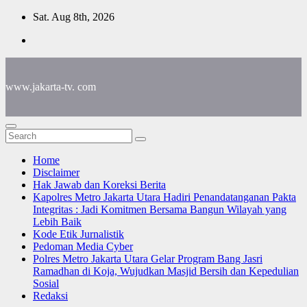
Skip
Sat. Aug 8th, 2026
to
content
www.jakarta-tv. com
Home
Disclaimer
Hak Jawab dan Koreksi Berita
Kapolres Metro Jakarta Utara Hadiri Penandatanganan Pakta
Integritas : Jadi Komitmen Bersama Bangun Wilayah yang
Lebih Baik
Kode Etik Jurnalistik
Pedoman Media Cyber
Polres Metro Jakarta Utara Gelar Program Bang Jasri
Ramadhan di Koja, Wujudkan Masjid Bersih dan Kepedulian
Sosial
Redaksi