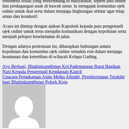
fenomena sosial yang berkembang di masyarakat, seperti judi online
dan perdagangan anak di bawah umur. Ia mengajak komunitas ojek
online untuk ikut serta dalam menjaga lingkungan sekitar agar tetap
aman dan kondusif.
Acara ini ditutup dengan ajakan Kapolsek kepada para pengemudi
ojek online untuk terus menjalin komunikasi dengan kepolisian serta
menjadi pelopor keselamatan di jalan.
Dengan adanya pertemuan ini, diharapkan hubungan antara
kepolisian dan komunitas ojek online semakin erat dalam menjaga
keamanan dan ketertiban di wilayah Kelapa Gading.
Post
Ayo Berbagi, Bhabinkamtibmas Kel.Pademangan Barat Bagikan
Nasi Kepada Pengemudi Kendaraan Kancil
navigation
Upacara Pemakaman Aiptu Melka Afendri, Penghormatan Terakhir
bagi Bhabinkamtibmas Polsek Koja